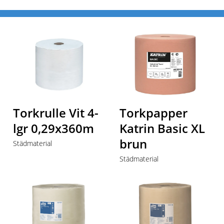
Start
Produkter
Städmaterial
Papper
Torkrulle Vit 4-
Torkpapper
lgr 0,29x360m
Katrin Basic XL
brun
Städmaterial
Städmaterial