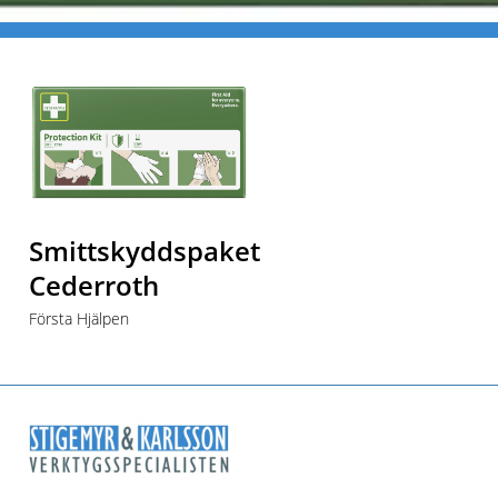
Start
Produkter
Första Hjälpen
Smittskyddspaket Cederroth
Smittskyddspaket
Cederroth
Första Hjälpen