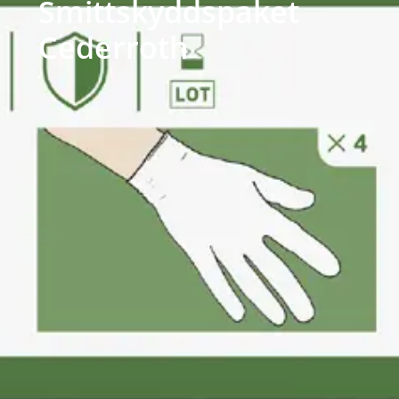
Smittskyddspaket
Cederroth